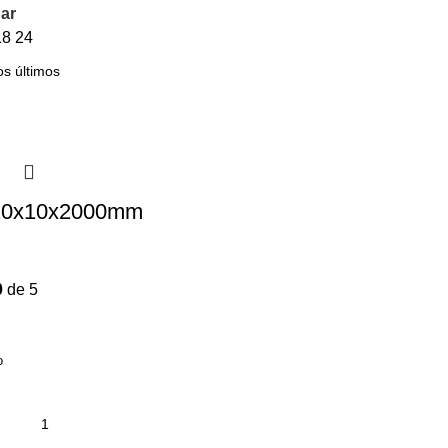
ar
18
24
 20x10x2000mm
0
de 5
o