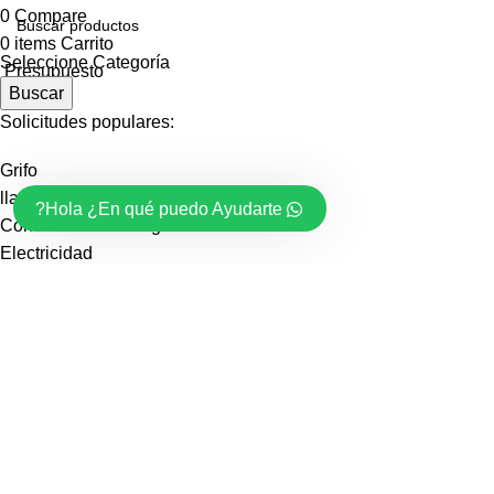
0
Compare
0
items
Carrito
Seleccione Categoría
Presupuesto
Buscar
Solicitudes populares:
Grifo
llave de paso
Hola ¿En qué puedo Ayudarte?
Contenedores de Agua
Electricidad
materiales