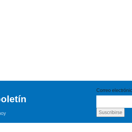
Correo electróni
oletín
hoy